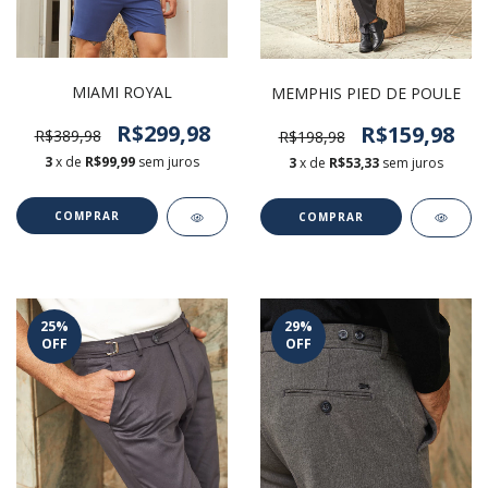
MIAMI ROYAL
MEMPHIS PIED DE POULE
R$299,98
R$159,98
R$389,98
R$198,98
3
x de
R$99,99
sem juros
3
x de
R$53,33
sem juros
COMPRAR
COMPRAR
25
%
29
%
OFF
OFF