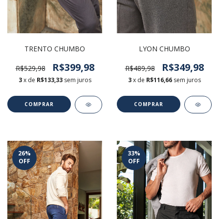
TRENTO CHUMBO
LYON CHUMBO
R$399,98
R$349,98
R$529,98
R$489,98
3
x de
R$133,33
sem juros
3
x de
R$116,66
sem juros
COMPRAR
COMPRAR
26
%
33
%
OFF
OFF