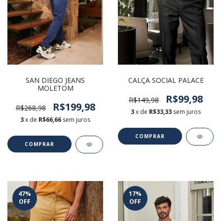
CALÇA SOCIAL PALACE
SAN DIEGO JEANS
MOLETOM
R$99,98
R$149,98
R$199,98
R$268,98
3
x de
R$33,33
sem juros
3
x de
R$66,66
sem juros
COMPRAR
COMPRAR
47
%
17
%
OFF
OFF