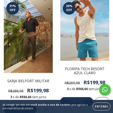
31
%
26
%
OFF
OFF
FLORIPA TECH RESORT
AZUL CLARO
SARJA BELFORT MILITAR
R$199,98
R$269,98
3
x de
R$66,66
sem juros
R$199,98
R$288,98
3
x de
R$66,66
sem juros
COMPRAR
Ao navegar por este site
você aceita o uso de cookies
para agilizar a
ENTENDI
sua experiência de compra.
COMPRAR