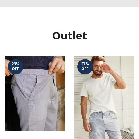
Outlet
23
%
27
%
OFF
OFF