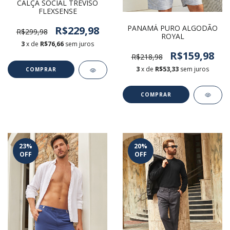
CALÇA SOCIAL TREVISO
FLEXSENSE
PANAMÁ PURO ALGODÃO
R$229,98
R$299,98
ROYAL
3
x de
R$76,66
sem juros
R$159,98
R$218,98
3
x de
R$53,33
sem juros
COMPRAR
COMPRAR
23
%
20
%
OFF
OFF