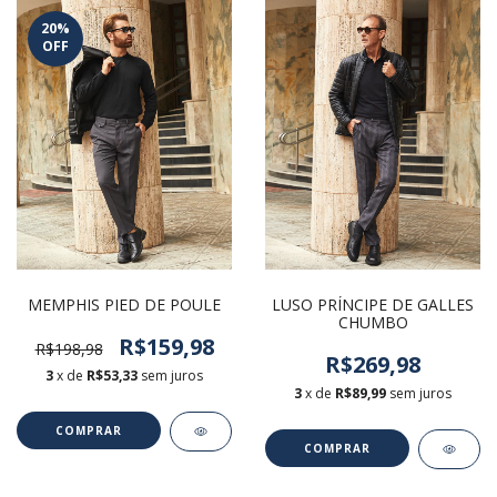
20
%
OFF
LUSO PRÍNCIPE DE GALLES
MEMPHIS PIED DE POULE
CHUMBO
R$159,98
R$198,98
R$269,98
3
x de
R$53,33
sem juros
3
x de
R$89,99
sem juros
COMPRAR
COMPRAR