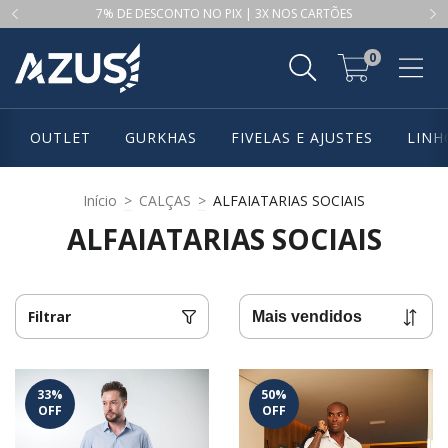
7% DE DESCONTO NO PIX | 3X NOS CARTÕES
0
OUTLET
GURKHAS
FIVELAS E AJUSTES
LINH
Início
>
CALÇAS
>
ALFAIATARIAS SOCIAIS
ALFAIATARIAS SOCIAIS
Filtrar
33
%
50
%
OFF
OFF