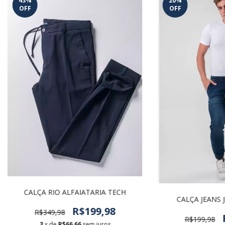
43
%
20
%
OFF
OFF
CALÇA RIO ALFAIATARIA TECH
CALÇA JEANS 
R$199,98
R$349,98
R$199,98
3
x de
R$66,66
sem juros