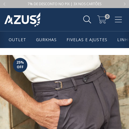
7% DE DESCONTO NO PIX | 3X NOS CARTÕES
0
OUTLET
GURKHAS
FIVELAS E AJUSTES
LINH
25
%
OFF