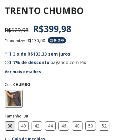
TRENTO CHUMBO
R$399,98
R$529,98
R$130,00
Economize:
25
% OFF
3
x de
R$133,33
sem juros
7% de desconto
pagando com Pix
Ver mais detalhes
Cor:
CHUMBO
Tamanho:
38
38
40
42
44
46
48
50
52
Guia de medidas