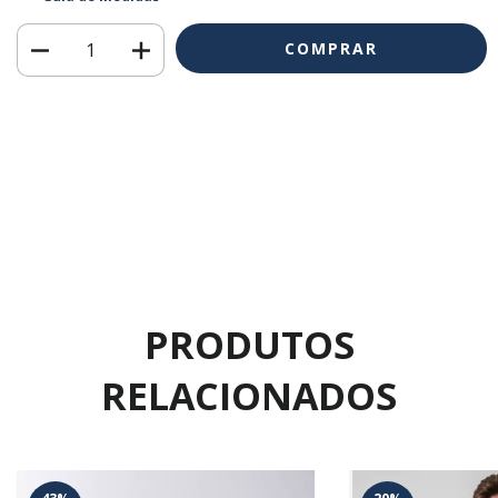
Meios de envio
Entregas para o CEP:
ALTERAR CEP
CALCULAR
Faça login
e use seus dados de entrega
Não sei meu CEP
PRODUTOS
RELACIONADOS